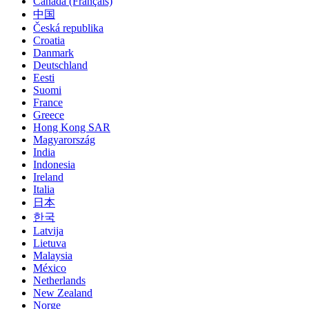
Canada (Français)
中国
Česká republika
Croatia
Danmark
Deutschland
Eesti
Suomi
France
Greece
Hong Kong SAR
Magyarország
India
Indonesia
Ireland
Italia
日本
한국
Latvija
Lietuva
Malaysia
México
Netherlands
New Zealand
Norge