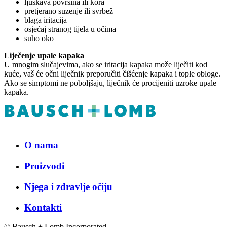
ljuskava površina ili kora
pretjerano suzenje ili svrbež
blaga iritacija
osjećaj stranog tijela u očima
suho oko
Liječenje upale kapaka
U mnogim slučajevima, ako se iritacija kapaka može liječiti kod
kuće, vaš će očni liječnik preporučiti čišćenje kapaka i tople obloge.
Ako se simptomi ne poboljšaju, liječnik će procijeniti uzroke upale
kapaka.
O nama
Proizvodi
Njega i zdravlje očiju
Kontakti
© Bausch + Lomb Incorporated