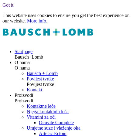
Got it
This website uses cookies to ensure you get the best experience on
our website.
More info.
Startpage
Bausch+Lomb
O nama
O nama
Bausch + Lomb
Povijest tvrtke
Povijest tvrtke
Kontakt
Proizvodi
Proizvodi
Kontaktne leće
Njega kontaktnih leća
Vitamini za oči
Ocuvite Complete
Umjetne suze i vlaženje oka
Artelac Ectoin