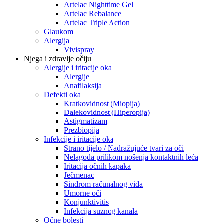
Artelac Nighttime Gel
Artelac Rebalance
Artelac Triple Action
Glaukom
Alergija
Vivispray
Njega i zdravlje očiju
Alergije i iritacije oka
Alergije
Anafilaksija
Defekti oka
Kratkovidnost (Miopija)
Dalekovidnost (Hiperopija)
Astigmatizam
Prezbiopija
Infekcije i iritacije oka
Strano tijelo / Nadražujuće tvari za oči
Nelagoda prilikom nošenja kontaktnih leća
Iritacija očnih kapaka
Ječmenac
Sindrom računalnog vida
Umorne oči
Konjunktivitis
Infekcija suznog kanala
Očne bolesti