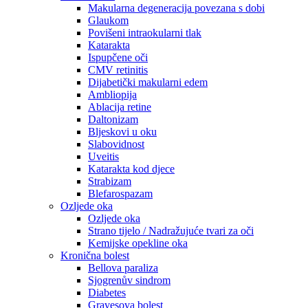
Makularna degeneracija povezana s dobi
Glaukom
Povišeni intraokularni tlak
Katarakta
Ispupčene oči
CMV retinitis
Dijabetički makularni edem
Ambliopija
Ablacija retine
Daltonizam
Bljeskovi u oku
Slabovidnost
Uveitis
Katarakta kod djece
Strabizam
Blefarospazam
Ozljede oka
Ozljede oka
Strano tijelo / Nadražujuće tvari za oči
Kemijske opekline oka
Kronična bolest
Bellova paraliza
Sjogrenův sindrom
Diabetes
Gravesova bolest