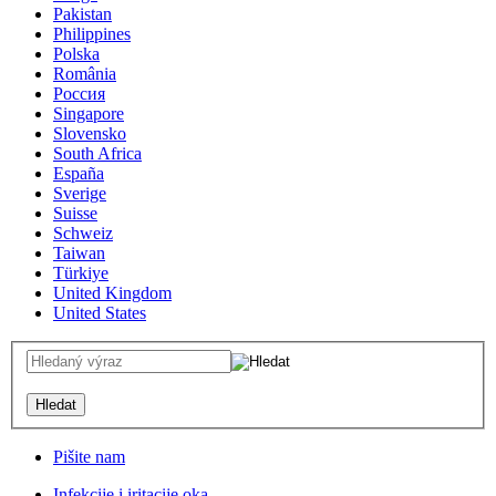
Pakistan
Philippines
Polska
România
Россия
Singapore
Slovensko
South Africa
España
Sverige
Suisse
Schweiz
Taiwan
Türkiye
United Kingdom
United States
Pišite nam
Infekcije i iritacije oka