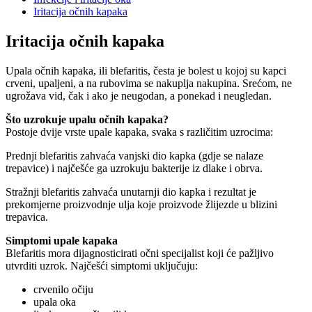
Iritacija očnih kapaka
Iritacija očnih kapaka
Upala očnih kapaka, ili blefaritis, česta je bolest u kojoj su kapci
crveni, upaljeni, a na rubovima se nakuplja nakupina. Srećom, ne
ugrožava vid, čak i ako je neugodan, a ponekad i neugledan.
Što uzrokuje upalu očnih kapaka?
Postoje dvije vrste upale kapaka, svaka s različitim uzrocima:
Prednji blefaritis zahvaća vanjski dio kapka (gdje se nalaze
trepavice) i najčešće ga uzrokuju bakterije iz dlake i obrva.
Stražnji blefaritis zahvaća unutarnji dio kapka i rezultat je
prekomjerne proizvodnje ulja koje proizvode žlijezde u blizini
trepavica.
Simptomi upale kapaka
Blefaritis mora dijagnosticirati očni specijalist koji će pažljivo
utvrditi uzrok. Najčešći simptomi uključuju:
crvenilo očiju
upala oka