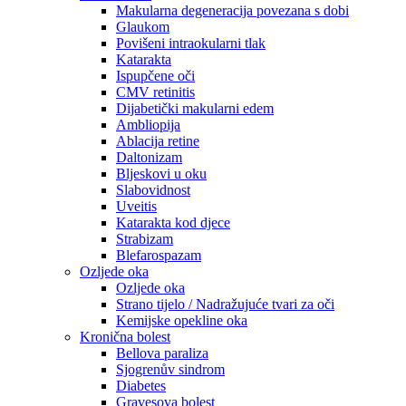
Makularna degeneracija povezana s dobi
Glaukom
Povišeni intraokularni tlak
Katarakta
Ispupčene oči
CMV retinitis
Dijabetički makularni edem
Ambliopija
Ablacija retine
Daltonizam
Bljeskovi u oku
Slabovidnost
Uveitis
Katarakta kod djece
Strabizam
Blefarospazam
Ozljede oka
Ozljede oka
Strano tijelo / Nadražujuće tvari za oči
Kemijske opekline oka
Kronična bolest
Bellova paraliza
Sjogrenův sindrom
Diabetes
Gravesova bolest