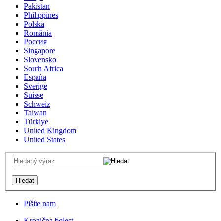
Pakistan
Philippines
Polska
România
Россия
Singapore
Slovensko
South Africa
España
Sverige
Suisse
Schweiz
Taiwan
Türkiye
United Kingdom
United States
Pišite nam
Kronična bolest